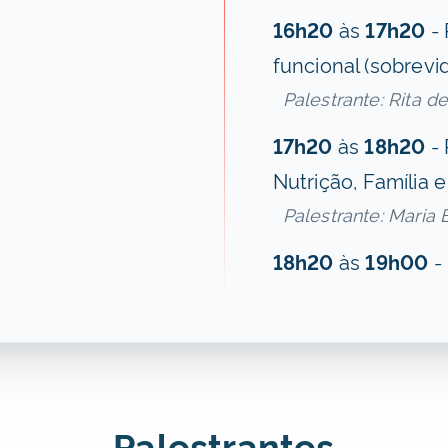
16h20
às
17h20
- 
funcional (sobrevi
Palestrante: Rita 
17h20
às
18h20
- 
Nutrição, Família 
Palestrante: Maria
18h20
às
19h00
-
Palestrantes