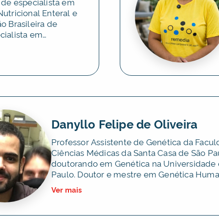
 de especialista em
utricional Enteral e
o Brasileira de
cialista em
ação Médica
ossui sólida
ção de equipes
pia nutricional
ção exercida por mais
 com formação
s genéticas raras na
ela Universidade
Danyllo Felipe de Oliveira
o Sul, com atuação
al e especializado
Professor Assistente de Genética da Facu
ssistência clínica.
Ciências Médicas da Santa Casa de São Pa
doutorando em Genética na Universidade
Paulo. Doutor e mestre em Genética Huma
ampla experiência em biologia molecular, 
Ver mais
humana e pesquisa translacional, com atu
voltada ao estudo de doenças neurodegen
especialmente a Esclerose Lateral Amiotró