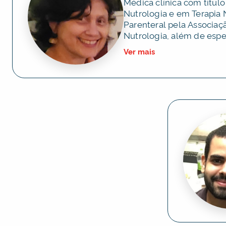
Médica clínica com título
Nutrologia e em Terapia N
Parenteral pela Associaçã
Nutrologia, além de espe
Homeopatia pela Associ
Ver mais
Homeopática Brasileira. P
experiência na coordena
multidisciplinares de tera
enteral e parenteral, fun
de 20 anos. Conta ainda
complementar em doença
atenção básica à saúde p
Federal do Rio Grande d
voltada ao cuidado integr
em terapia nutricional e a