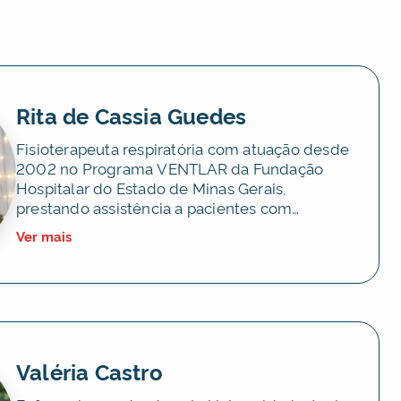
Rita de Cassia Guedes
Fisioterapeuta respiratória com atuação desde
2002 no Programa VENTLAR da Fundação
Hospitalar do Estado de Minas Gerais,
prestando assistência a pacientes com
doenças neuromusculares. Possui ampla
Ver mais
experiência em ventilação não invasiva,
ventilação mecânica domiciliar e cuidado
fisioterapêutico respiratório em adultos e
pediatria. É palestrante convidada em
congressos nacionais sobre fisioterapia
respiratória e assistência a pacientes com
doenças neuromusculares. Coautora de
Valéria Castro
capítulos publicados pela PROFISIO, com foco