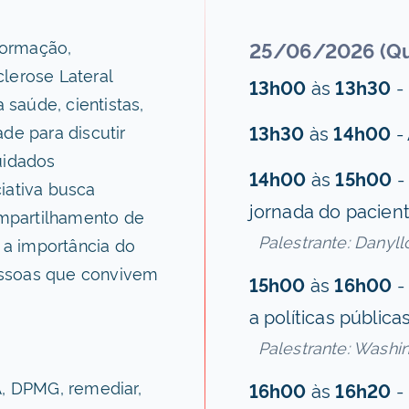
formação,
25/06/2026 (Qui
lerose Lateral
13h00
às
13h30
-
 saúde, cientistas,
de para discutir
13h30
às
14h00
-
uidados
14h00
às
15h00
-
ciativa busca
jornada do pacien
compartilhamento de
Palestrante: Danyll
e a importância do
essoas que convivem
15h00
às
16h00
-
a políticas pública
Palestrante: Washin
, DPMG, remediar,
16h00
às
16h20
- 