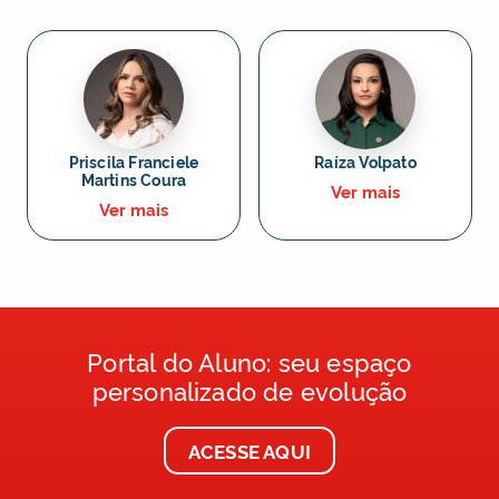
Priscila Franciele
Raíza Volpato
Martins Coura
Ver mais
Ver mais
Portal do Aluno: seu espaço
personalizado de evolução
ACESSE AQUI