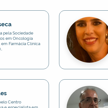
seca
ia pela Sociedade
icos em Oncologia
 em Farmácia Clínica
..
ães
pelo Centro
va e especialista em