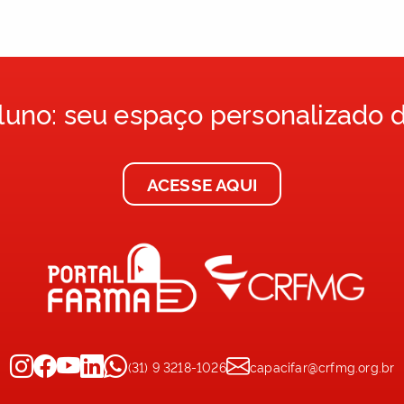
publicado na Revista Brasileira de Farmáci
Hospitalar e Serviços de Saúde (2021).
Aluno: seu espaço personalizado 
ACESSE AQUI
(31) 9 3218-1026
capacifar@crfmg.org.br