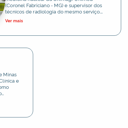
(Coronel Fabriciano - MG) e supervisor dos
técnicos de radiologia do mesmo serviço.
Especialista em Medicina nuclear e
Ver mais
radiofarmácia. Pós graduado em Gestão
Farmacêutica. Pós graduado em
Farmacológica Clínica. Pós graduado em
Física Médica e Controle de Qualidade dos
Equipamentos Médicos Hospitalares.
Experiência em Medicina Nuclear há 24 anos.
e Minas
Clínica e
como
o
ca no
e pelo 1°
mentos
macêuticos
 científico