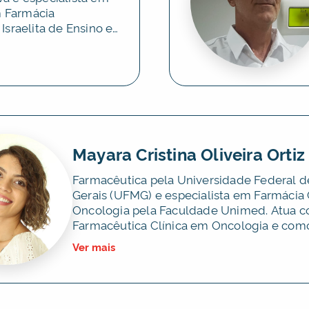
 Farmácia
Israelita de Ensino e
Mayara Cristina Oliveira Ortiz
Farmacêutica pela Universidade Federal d
Gerais (UFMG) e especialista em Farmácia 
Oncologia pela Faculdade Unimed. Atua 
Farmacêutica Clínica em Oncologia e com
Consultora Técnica em Farmácia Oncológi
Ver mais
CRF/MG. Premiada pelo Ministério da Saúd
lugar do Prêmio Uso Racional de Medica
(2022) e pela Sociedade Brasileira de Far
Hospitalares pelo 2° lugar de melhor artigo