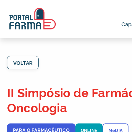
Cap
VOLTAR
II Simpósio de Farmá
Oncologia
PARA O FARMACÊUTICO
ONLINE
MéDIA