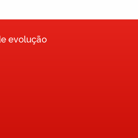
a
de evolução