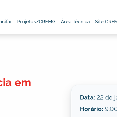
acifar
Projetos/CRFMG
Área Técnica
Site CRF
cia em
Data:
22 de j
Horário:
9:00