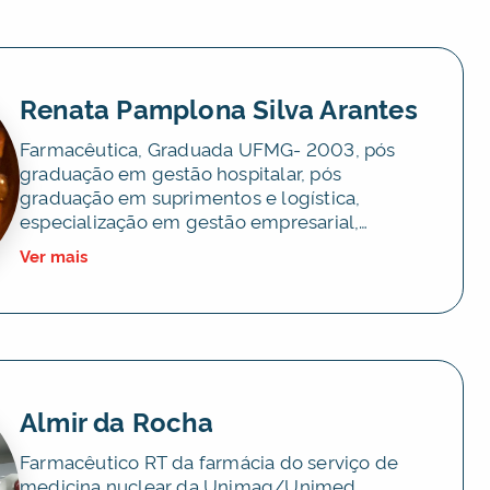
Renata Pamplona Silva Arantes
Farmacêutica, Graduada UFMG- 2003, pós
graduação em gestão hospitalar, pós
graduação em suprimentos e logística,
especialização em gestão empresarial,
experiência na área de oncologia e
Ver mais
atualmente empresária na área de Cannabis
Medicinal.
Almir da Rocha
Farmacêutico RT da farmácia do serviço de
medicina nuclear da Unimag/Unimed